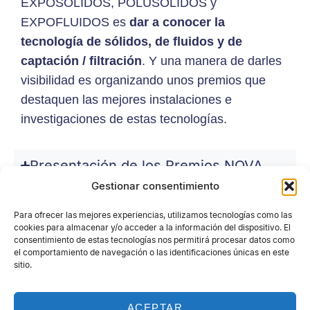
EXPOSOLIDOS, POLUSOLIDOS y
EXPOFLUIDOS es
dar a conocer la
tecnología de sólidos, de fluidos y de
captación / filtración
. Y una manera de darles
visibilidad es organizando unos premios que
destaquen las mejores instalaciones e
investigaciones de estas tecnologías.
Presentación de los Premios NOVA
Gestionar consentimiento
¿Quién puede recibir un Premio Nova?
Para ofrecer las mejores experiencias, utilizamos tecnologías como las
cookies para almacenar y/o acceder a la información del dispositivo. El
consentimiento de estas tecnologías nos permitirá procesar datos como
¿Quién puede proponer una
el comportamiento de navegación o las identificaciones únicas en este
candidatura a un Premio Nova?
sitio.
¿Quién decide los Premios NOVA?
ACEPTAR