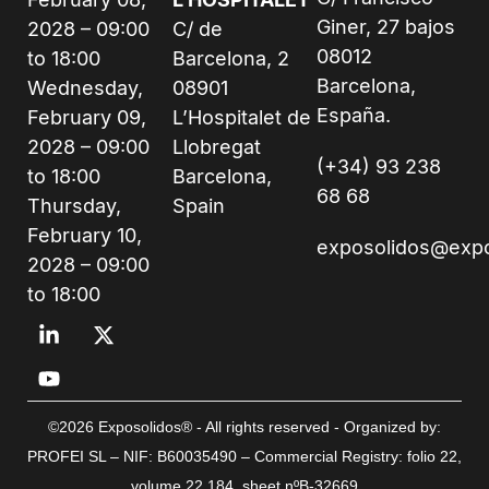
Giner, 27 bajos
2028 – 09:00
C/ de
08012
to 18:00
Barcelona, 2
Barcelona,
Wednesday,
08901
España.
February 09,
L’Hospitalet de
2028 – 09:00
Llobregat
(+34) 93 238
to 18:00
Barcelona,
68 68
Thursday,
Spain
February 10,
exposolidos@exp
2028 – 09:00
to 18:00
©2026 Exposolidos® - All rights reserved - Organized by:
PROFEI SL – NIF: B60035490 – Commercial Registry: folio 22,
volume 22,184, sheet nºB-32669