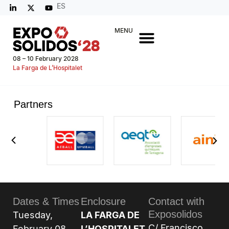
ES
MENU
08 – 10 February 2028
La Farga de L’Hospitalet
Partners
Dates & Times
Enclosure
Contact with
Exposolidos
Tuesday,
LA FARGA DE
C/ Francisco
February 08,
L’HOSPITALET