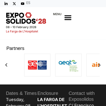
ES
MENU
08 – 10 February 2028
La Farga de L’Hospitalet
Partners
Dates & Times
Enclosure
Contact with
Exposolidos
Tuesday,
LA FARGA DE
C/ Francisco
February 08,
L’HOSPITALET