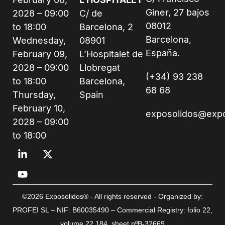
Giner, 27 bajos
2028 – 09:00
C/ de
08012
to 18:00
Barcelona, 2
Barcelona,
Wednesday,
08901
España.
February 09,
L’Hospitalet de
2028 – 09:00
Llobregat
(+34) 93 238
to 18:00
Barcelona,
68 68
Thursday,
Spain
February 10,
exposolidos@exp
2028 – 09:00
to 18:00
©2026 Exposolidos® - All rights reserved - Organized by:
PROFEI SL – NIF: B60035490 – Commercial Registry: folio 22,
volume 22,184, sheet nºB-32669