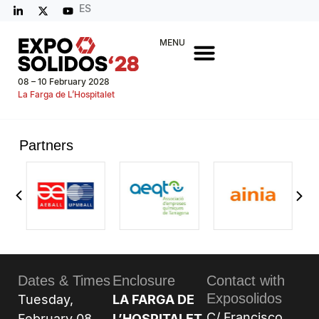
ES
MENU
08 – 10 February 2028
La Farga de L’Hospitalet
Partners
Dates & Times
Enclosure
Contact with
Exposolidos
Tuesday,
LA FARGA DE
C/ Francisco
February 08,
L’HOSPITALET