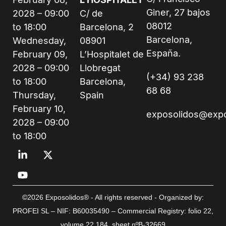
Giner, 27 bajos
2028 – 09:00
C/ de
08012
to 18:00
Barcelona, 2
Barcelona,
Wednesday,
08901
España.
February 09,
L’Hospitalet de
2028 – 09:00
Llobregat
(+34) 93 238
to 18:00
Barcelona,
68 68
Thursday,
Spain
February 10,
exposolidos@exp
2028 – 09:00
to 18:00
©2026 Exposolidos® - All rights reserved - Organized by:
PROFEI SL – NIF: B60035490 – Commercial Registry: folio 22,
volume 22,184, sheet nºB-32669