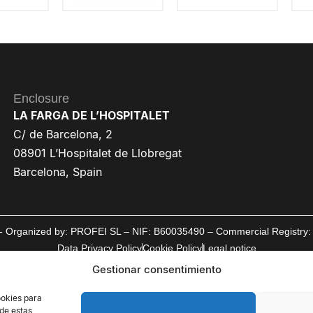
Enclosure
LA FARGA DE L’HOSPITALET
C/ de Barcelona, 2
08901 L’Hospitalet de Llobregat
Barcelona, Spain
d - Organized by: PROFEI SL – NIF: B60035490 – Commercial Registry: 
Data Privacy Policy
Cookie Policy
Legal notice
Gestionar consentimiento
ookies para
 de estas