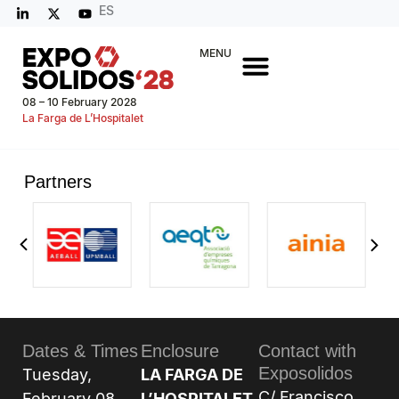
ES
MENU
08 – 10 February 2028
La Farga de L’Hospitalet
Partners
Dates & Times
Enclosure
Contact with
Exposolidos
Tuesday,
LA FARGA DE
C/ Francisco
February 08,
L’HOSPITALET