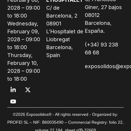
Giner, 27 bajos
2028 – 09:00
C/ de
08012
to 18:00
Barcelona, 2
Barcelona,
Wednesday,
08901
España.
February 09,
L’Hospitalet de
2028 – 09:00
Llobregat
(+34) 93 238
to 18:00
Barcelona,
68 68
Thursday,
Spain
February 10,
exposolidos@exp
2028 – 09:00
to 18:00
©2026 Exposolidos® - All rights reserved - Organized by:
PROFEI SL – NIF: B60035490 – Commercial Registry: folio 22,
volume 22,184, sheet nºB-32669