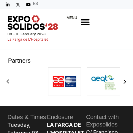
ES
MENU
08 – 10 February 2028
La Farga de L’Hospitalet
Partners
Dates & Times
Enclosure
Contact with
Exposolidos
Tuesday,
LA FARGA DE
C/ Francisco
February 08,
L’HOSPITALET