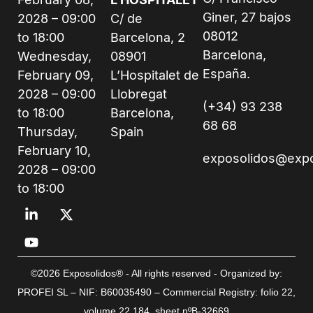
Giner, 27 bajos
2028 – 09:00
C/ de
08012
to 18:00
Barcelona, 2
Barcelona,
Wednesday,
08901
España.
February 09,
L’Hospitalet de
2028 – 09:00
Llobregat
(+34) 93 238
to 18:00
Barcelona,
68 68
Thursday,
Spain
February 10,
exposolidos@exp
2028 – 09:00
to 18:00
©2026 Exposolidos® - All rights reserved - Organized by:
PROFEI SL – NIF: B60035490 – Commercial Registry: folio 22,
volume 22,184, sheet nºB-32669