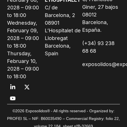
Giner, 27 bajos
2028 – 09:00
C/ de
08012
to 18:00
Barcelona, 2
Barcelona,
Wednesday,
08901
España.
February 09,
L’Hospitalet de
2028 – 09:00
Llobregat
(+34) 93 238
to 18:00
Barcelona,
68 68
Thursday,
Spain
February 10,
exposolidos@exp
2028 – 09:00
to 18:00
©2026 Exposolidos® - All rights reserved - Organized by:
PROFEI SL – NIF: B60035490 – Commercial Registry: folio 22,
volume 22,184, sheet nºB-32669