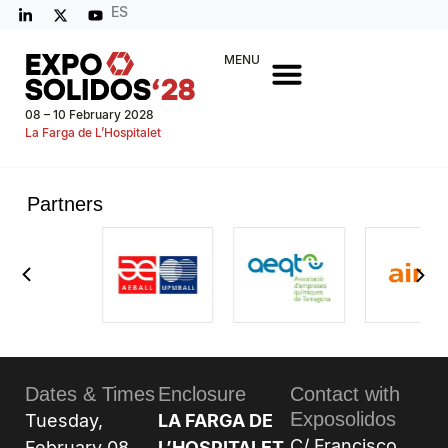
ES
MENU
08 – 10 February 2028
La Farga de L’Hospitalet
Partners
Dates & Times
Enclosure
Contact with
Exposolidos
Tuesday,
LA FARGA DE
C/ Francisco
February 08,
L’HOSPITALET