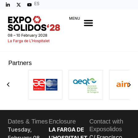
ES
MENU
08 – 10 February 2028
La Farga de L’Hospitalet
Partners
Dates & Times
Enclosure
Contact with
Exposolidos
Tuesday,
LA FARGA DE
C/ Francisco
February 08,
L’HOSPITALET