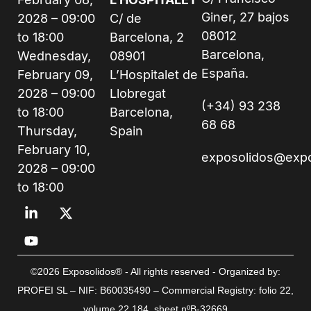
Giner, 27 bajos
2028 – 09:00
C/ de
08012
to 18:00
Barcelona, 2
Barcelona,
Wednesday,
08901
España.
February 09,
L’Hospitalet de
2028 – 09:00
Llobregat
(+34) 93 238
to 18:00
Barcelona,
68 68
Thursday,
Spain
February 10,
exposolidos@exp
2028 – 09:00
to 18:00
©2026 Exposolidos® - All rights reserved - Organized by:
PROFEI SL – NIF: B60035490 – Commercial Registry: folio 22,
volume 22,184, sheet nºB-32669