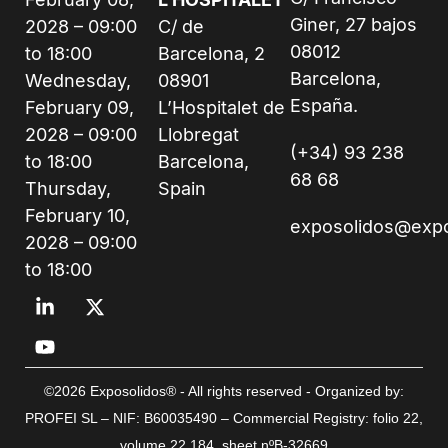
Giner, 27 bajos
2028 – 09:00
C/ de
08012
to 18:00
Barcelona, 2
Barcelona,
Wednesday,
08901
España.
February 09,
L’Hospitalet de
2028 – 09:00
Llobregat
(+34) 93 238
to 18:00
Barcelona,
68 68
Thursday,
Spain
February 10,
exposolidos@exp
2028 – 09:00
to 18:00
©2026 Exposolidos® - All rights reserved - Organized by:
PROFEI SL – NIF: B60035490 – Commercial Registry: folio 22,
volume 22,184, sheet nºB-32669