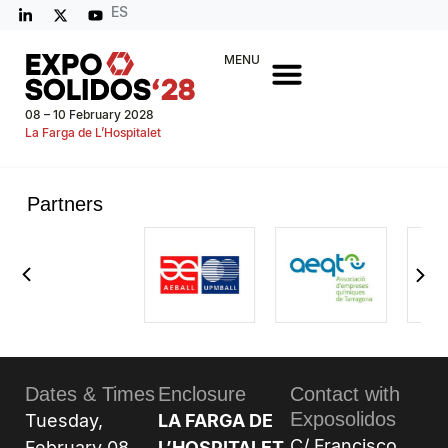
ES
MENU
08 – 10 February 2028
La Farga de L’Hospitalet
Partners
Dates & Times
Enclosure
Contact with
Exposolidos
Tuesday,
LA FARGA DE
C/ Francisco
February 08,
L’HOSPITALET