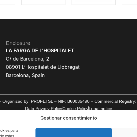
Enclosure
LA FARGA DE L’HOSPITALET
C/ de Barcelona, 2
08901 L’Hospitalet de Llobregat
Barcelona, Spain
d - Organized by: PROFEI SL – NIF: B60035490 – Commercial Registry: 
Data Privacy Policy
Cookie Policy
Legal notice
Gestionar consentimiento
ookies para
 de estas