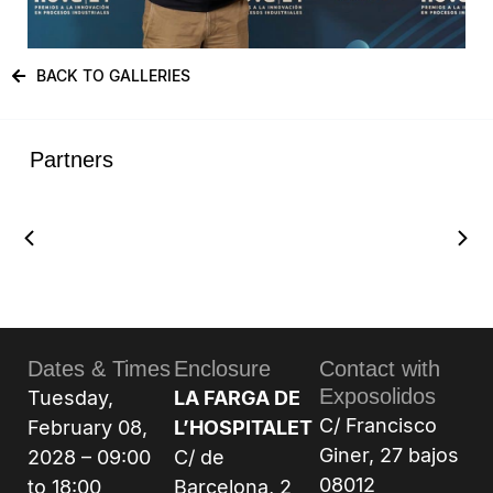
BACK TO GALLERIES
Partners
Dates & Times
Enclosure
Contact with
Exposolidos
Tuesday,
LA FARGA DE
C/ Francisco
February 08,
L’HOSPITALET
Giner, 27 bajos
2028 – 09:00
C/ de
08012
to 18:00
Barcelona, 2