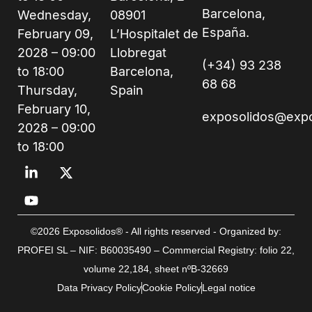
Barcelona,
Wednesday,
08901
España.
February 09,
L’Hospitalet de
2028 – 09:00
Llobregat
(+34) 93 238
to 18:00
Barcelona,
68 68
Thursday,
Spain
February 10,
exposolidos@exp
2028 – 09:00
to 18:00
©2026 Exposolidos® - All rights reserved - Organized by:
PROFEI SL – NIF: B60035490 – Commercial Registry: folio 22,
volume 22,184, sheet nºB-32669
Data Privacy Policy
Cookie Policy
Legal notice