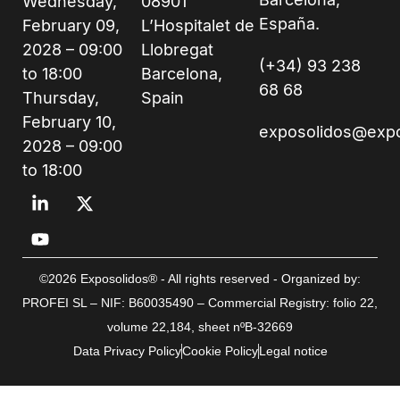
Wednesday,
08901
España.
February 09,
L’Hospitalet de
2028 – 09:00
Llobregat
(+34) 93 238
to 18:00
Barcelona,
68 68
Thursday,
Spain
February 10,
exposolidos@exp
2028 – 09:00
to 18:00
©2026 Exposolidos® - All rights reserved - Organized by:
PROFEI SL – NIF: B60035490 – Commercial Registry: folio 22,
volume 22,184, sheet nºB-32669
Data Privacy Policy
Cookie Policy
Legal notice