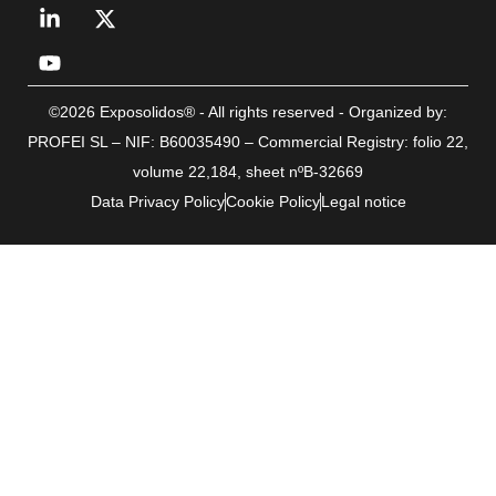
©2026 Exposolidos® - All rights reserved - Organized by:
PROFEI SL – NIF: B60035490 – Commercial Registry: folio 22,
volume 22,184, sheet nºB-32669
Data Privacy Policy
Cookie Policy
Legal notice