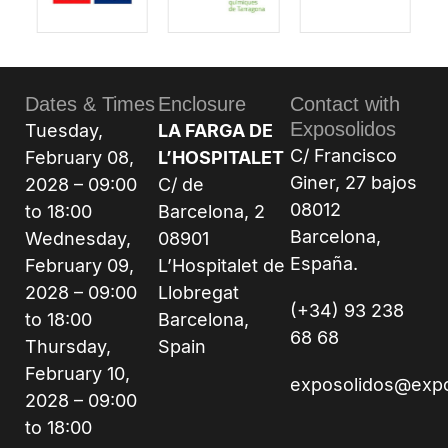
Dates & Times
Enclosure
Contact with
Exposolidos
Tuesday,
LA FARGA DE
C/ Francisco
February 08,
L’HOSPITALET
Giner, 27 bajos
2028 – 09:00
C/ de
08012
to 18:00
Barcelona, 2
Barcelona,
Wednesday,
08901
España.
February 09,
L’Hospitalet de
2028 – 09:00
Llobregat
(+34) 93 238
to 18:00
Barcelona,
68 68
Thursday,
Spain
February 10,
exposolidos@exp
2028 – 09:00
to 18:00