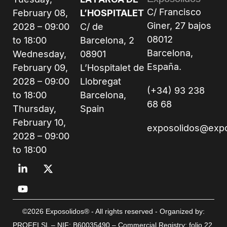
C/ Francisco
February 08,
L’HOSPITALET
Giner, 27 bajos
2028 – 09:00
C/ de
08012
to 18:00
Barcelona, 2
Barcelona,
Wednesday,
08901
España.
February 09,
L’Hospitalet de
2028 – 09:00
Llobregat
(+34) 93 238
to 18:00
Barcelona,
68 68
Thursday,
Spain
February 10,
exposolidos@exp
2028 – 09:00
to 18:00
©2026 Exposolidos® - All rights reserved - Organized by:
PROFEI SL – NIF: B60035490 – Commercial Registry: folio 22,