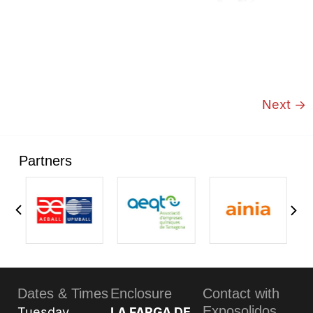
Next
→
Partners
Dates & Times
Enclosure
Contact with
Exposolidos
Tuesday,
LA FARGA DE