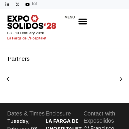
ES
MENU
08 – 10 February 2028
La Farga de L’Hospitalet
Partners
Dates & Times
Enclosure
Contact with
Exposolidos
Tuesday,
LA FARGA DE
C/ Francisco
February 08,
L’HOSPITALET