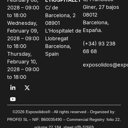
Giner, 27 bajos
2028 – 09:00
C/ de
08012
to 18:00
Barcelona, 2
Barcelona,
Wednesday,
08901
España.
February 09,
L’Hospitalet de
2028 – 09:00
Llobregat
(+34) 93 238
to 18:00
Barcelona,
68 68
Thursday,
Spain
February 10,
exposolidos@exp
2028 – 09:00
to 18:00
©2026 Exposolidos® - All rights reserved - Organized by:
PROFEI SL – NIF: B60035490 – Commercial Registry: folio 22,
volume 22,184, sheet nºB-32669