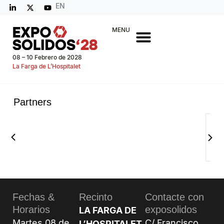
EN
MENU
08 – 10 Febrero de 2028
La Farga de L’Hospitalet
Partners
Fechas &
Recinto
Contacte con
Horarios
exposolidos
LA FARGA DE
Martes 08 de
C/ Francisco
L’HOSPITALET