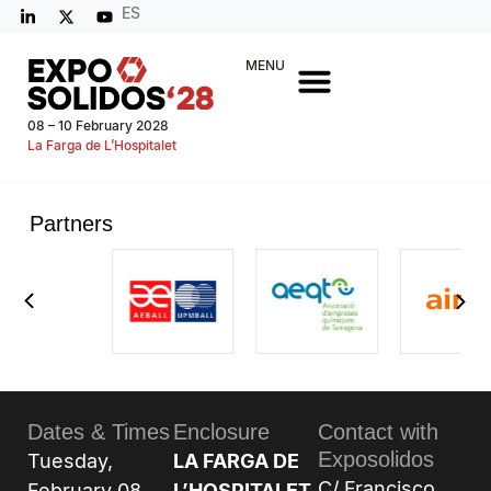
ES
MENU
08 – 10 February 2028
La Farga de L’Hospitalet
Partners
Dates & Times
Enclosure
Contact with
Exposolidos
Tuesday,
LA FARGA DE
C/ Francisco
February 08,
L’HOSPITALET