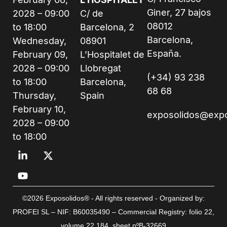
Giner, 27 bajos
2028 – 09:00
C/ de
08012
to 18:00
Barcelona, 2
Barcelona,
Wednesday,
08901
España.
February 09,
L’Hospitalet de
2028 – 09:00
Llobregat
(+34) 93 238
to 18:00
Barcelona,
68 68
Thursday,
Spain
February 10,
exposolidos@exp
2028 – 09:00
to 18:00
©2026 Exposolidos® - All rights reserved - Organized by:
PROFEI SL – NIF: B60035490 – Commercial Registry: folio 22,
volume 22,184, sheet nºB-32669