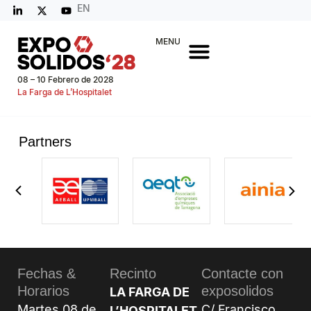
EN
MENU
08 – 10 Febrero de 2028
La Farga de L’Hospitalet
Partners
Fechas &
Recinto
Contacte con
Horarios
exposolidos
LA FARGA DE
Martes 08 de
C/ Francisco
L’HOSPITALET