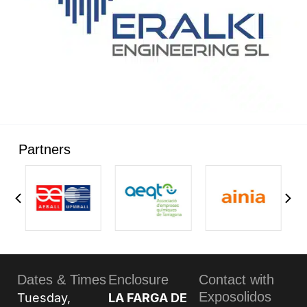
Partners
Dates & Times
Enclosure
Contact with
Exposolidos
Tuesday,
LA FARGA DE