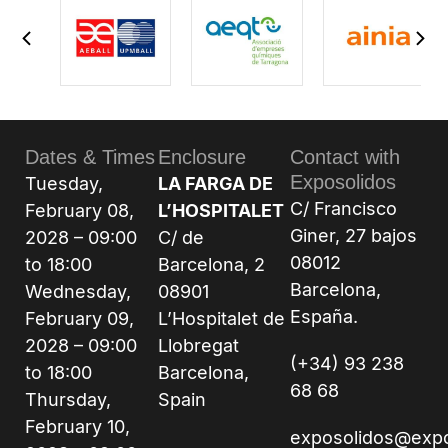
Dates & Times
Enclosure
Contact with
Exposolidos
Tuesday,
LA FARGA DE
C/ Francisco
February 08,
L’HOSPITALET
Giner, 27 bajos
2028 – 09:00
C/ de
08012
to 18:00
Barcelona, 2
Barcelona,
Wednesday,
08901
España.
February 09,
L’Hospitalet de
2028 – 09:00
Llobregat
(+34) 93 238
to 18:00
Barcelona,
68 68
Thursday,
Spain
February 10,
exposolidos@exp