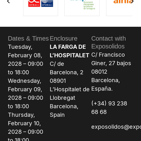
Dates & Times
Enclosure
Contact with
Exposolidos
Tuesday,
LA FARGA DE
C/ Francisco
February 08,
L’HOSPITALET
Giner, 27 bajos
2028 – 09:00
C/ de
08012
to 18:00
Barcelona, 2
Barcelona,
Wednesday,
08901
España.
February 09,
L’Hospitalet de
2028 – 09:00
Llobregat
(+34) 93 238
to 18:00
Barcelona,
68 68
Thursday,
Spain
February 10,
exposolidos@exp
2028 – 09:00
to 18:00