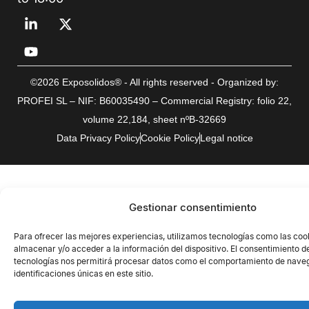
©2026 Exposolidos® - All rights reserved - Organized by:
PROFEI SL – NIF: B60035490 – Commercial Registry: folio 22,
volume 22,184, sheet nºB-32669
Data Privacy Policy
Cookie Policy
Legal notice
Gestionar consentimiento
Para ofrecer las mejores experiencias, utilizamos tecnologías como las coo
almacenar y/o acceder a la información del dispositivo. El consentimiento d
tecnologías nos permitirá procesar datos como el comportamiento de naveg
identificaciones únicas en este sitio.