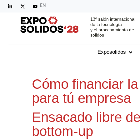
EN
13º salón internacional
de la tecnología
y el procesamiento de
sólidos
Exposolidos
Cómo financiar la
para tú empresa
Ensacado libre de
bottom-up