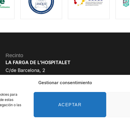
Recinto
LA FARGA DE L’HOSPITALET
C/de Barcelona, 2
08901 L’Hospitalet de Llobregat
Gestionar consentimiento
Barcelona
ookies para
 de estas
ACEPTAR
egación o las
reservados - Organiza: PROFEI SL – NIF: B60035490 – Registro Mercan
Política de Privacidad de Datos
Política de Cookies
Aviso legal