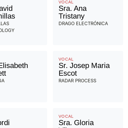
VOCAL
avid
Sra. Ana
illas
Tristany
LLAS
DRAGO ELECTRÓNICA
OLOGY
VOCAL
Elisabeth
Sr. Josep Maria
tt
Escot
GA
RADAR PROCESS
VOCAL
ordi
Sra. Gloria