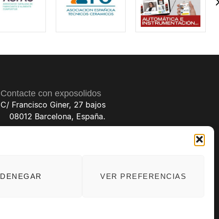
Contacte con exposolidos
C/ Francisco Giner, 27 bajos
08012 Barcelona, España.
(+34) 93 238 68 68
exposolidos@exposolidos.com
DENEGAR
VER PREFERENCIAS
til: folio 22, tomo 22.184 hoja nºB-32669