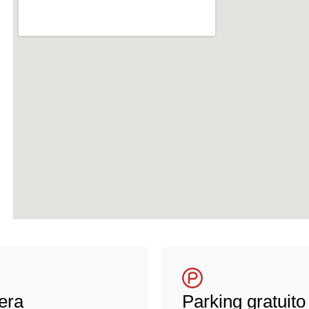
era
Parking gratuito