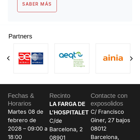
SABER MÁS
Partners
Fechas &
Recinto
Contacte con
Horarios
exposolidos
LA FARGA DE
Martes 08 de
C/ Francisco
L’HOSPITALET
febrero de
Giner, 27 bajos
C/de
2028 – 09:00 a
08012
Barcelona, 2
18:00
Barcelona,
08901