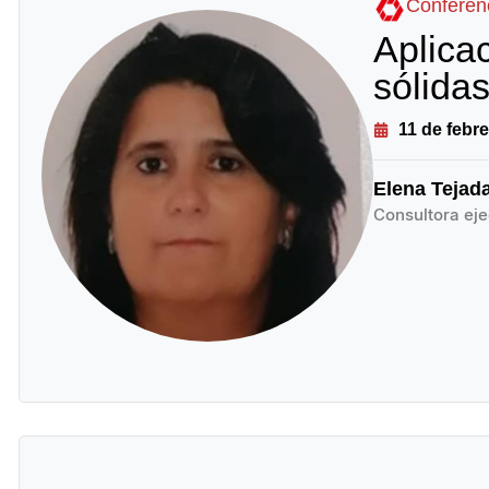
Conferenc
Aplica
sólidas
11 de febr
Elena Tejad
Consultora ej