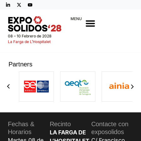
MENU
08 – 10 Febrero de 2028
La Farga de L’Hospitalet
Partners
Fechas &
Recinto
Contacte con
Horarios
exposolidos
LA FARGA DE
Martes 08 de
C/ Francisco
L’HOSPITALET