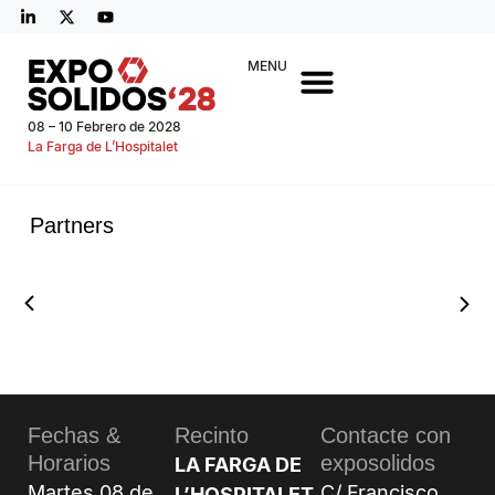
MENU
08 – 10 Febrero de 2028
La Farga de L’Hospitalet
Partners
Fechas &
Recinto
Contacte con
Horarios
exposolidos
LA FARGA DE
Martes 08 de
C/ Francisco
L’HOSPITALET