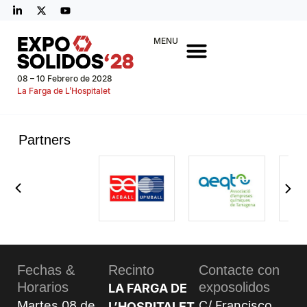
MENU
08 – 10 Febrero de 2028
La Farga de L’Hospitalet
Partners
Fechas &
Recinto
Contacte con
Horarios
exposolidos
LA FARGA DE
Martes 08 de
C/ Francisco
L’HOSPITALET