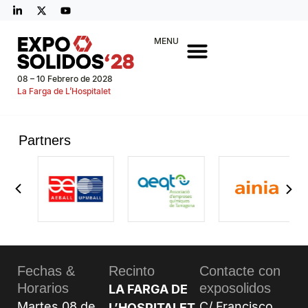
MENU
08 – 10 Febrero de 2028
La Farga de L’Hospitalet
Partners
Fechas &
Recinto
Contacte con
Horarios
exposolidos
LA FARGA DE
Martes 08 de
C/ Francisco
L’HOSPITALET