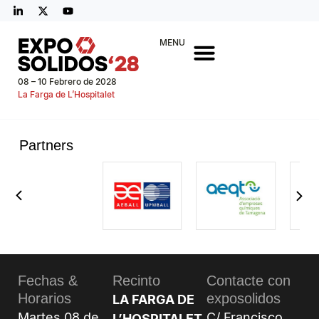
MENU
08 – 10 Febrero de 2028
La Farga de L’Hospitalet
Partners
Fechas &
Recinto
Contacte con
Horarios
exposolidos
LA FARGA DE
Martes 08 de
C/ Francisco
L’HOSPITALET