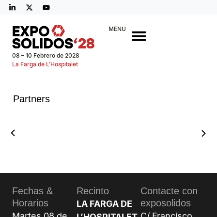
MENU
08 – 10 Febrero de 2028
La Farga de L’Hospitalet
Partners
Fechas &
Recinto
Contacte con
Horarios
exposolidos
LA FARGA DE
Martes 08 de
C/ Francisco
L’HOSPITALET