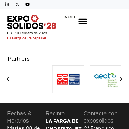
MENU
08 – 10 Febrero de 2028
La Farga de L’Hospitalet
Partners
Fechas &
Recinto
Contacte con
Horarios
exposolidos
LA FARGA DE
Martes 08 de
C/ Francisco
L’HOSPITALET