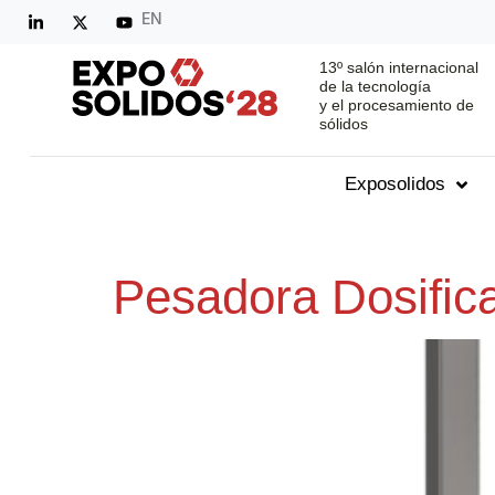
EN
13º salón internacional
de la tecnología
y el procesamiento de
sólidos
Exposolidos
Pesadora Dosific