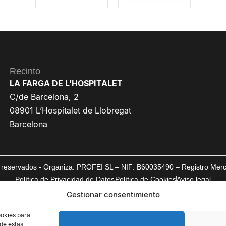
Recinto
LA FARGA DE L’HOSPITALET
C/de Barcelona, 2
08901 L’Hospitalet de Llobregat
Barcelona
reservados - Organiza: PROFEI SL – NIF: B60035490 – Registro Mercan
Política de Privacidad de Datos
Política de Cookies
Aviso legal
Gestionar consentimiento
ookies para
 de estas