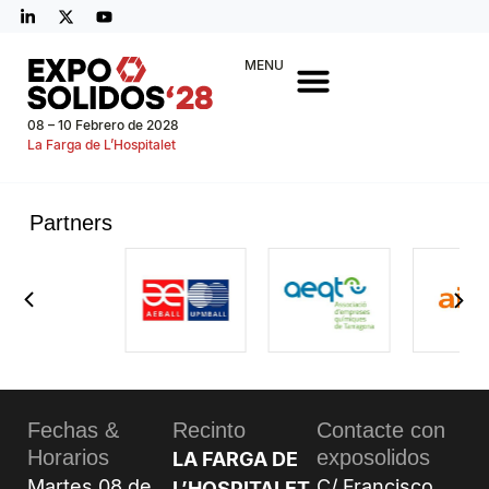
MENU
08 – 10 Febrero de 2028
La Farga de L’Hospitalet
Partners
Fechas &
Recinto
Contacte con
Horarios
exposolidos
LA FARGA DE
Martes 08 de
C/ Francisco
L’HOSPITALET