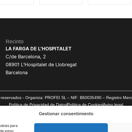
Recinto
LA FARGA DE L’HOSPITALET
C/de Barcelona, 2
08901 L’Hospitalet de Llobregat
Barcelona
reservados - Organiza: PROFEI SL – NIF: B60035490 – Registro Mercan
Política de Privacidad de Datos
Política de Cookies
Aviso legal
Gestionar consentimiento
ookies para
 de estas