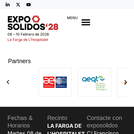
MENU
08 – 10 Febrero de 2028
La Farga de L’Hospitalet
Partners
Fechas &
Recinto
Contacte con
Horarios
exposolidos
LA FARGA DE
Martes 08 de
C/ Francisco
L’HOSPITALET