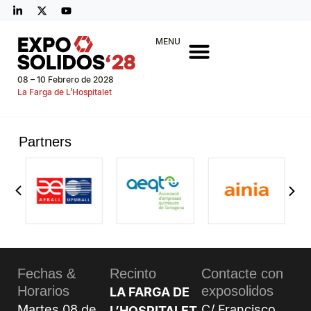
MENU
08 – 10 Febrero de 2028
La Farga de L’Hospitalet
Partners
Fechas &
Recinto
Contacte con
Horarios
exposolidos
LA FARGA DE
Martes 08 de
C/ Francisco
L’HOSPITALET