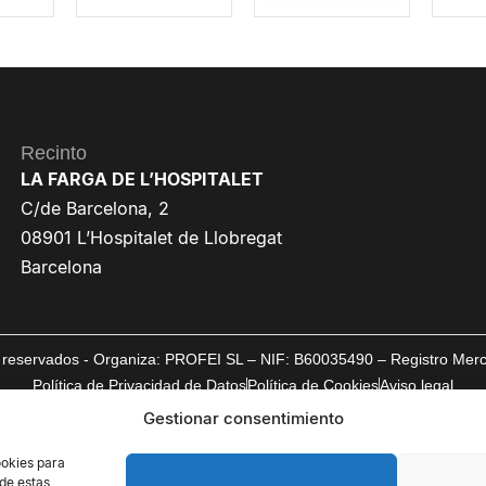
Recinto
LA FARGA DE L’HOSPITALET
C/de Barcelona, 2
08901 L’Hospitalet de Llobregat
Barcelona
reservados - Organiza: PROFEI SL – NIF: B60035490 – Registro Mercan
Política de Privacidad de Datos
Política de Cookies
Aviso legal
Gestionar consentimiento
ookies para
 de estas