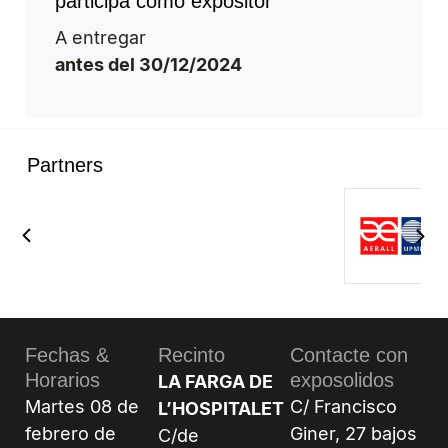
participa como expositor
A entregar
antes del 30/12/2024
Partners
Fechas &
Recinto
Contacte con
Horarios
exposolidos
LA FARGA DE
Martes 08 de
C/ Francisco
L’HOSPITALET
febrero de
Giner, 27 bajos
C/de