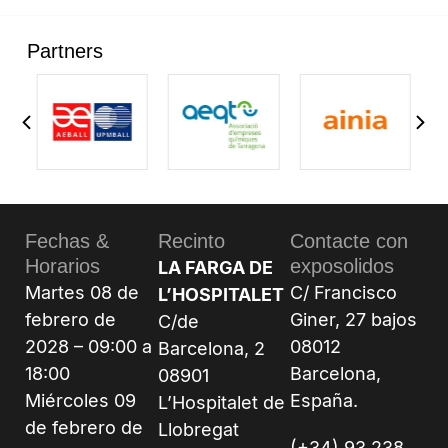
Partners
Fechas &
Recinto
Contacte con
Horarios
exposolidos
LA FARGA DE
Martes 08 de
C/ Francisco
L’HOSPITALET
febrero de
Giner, 27 bajos
C/de
2028 – 09:00 a
08012
Barcelona, 2
18:00
Barcelona,
08901
Miércoles 09
España.
L’Hospitalet de
de febrero de
Llobregat
(+34) 93 238