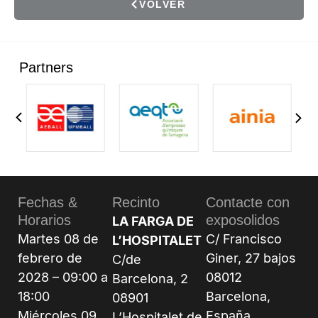
VOLVER
Partners
Fechas &
Recinto
Contacte con
Horarios
exposolidos
LA FARGA DE
Martes 08 de
C/ Francisco
L’HOSPITALET
febrero de
Giner, 27 bajos
C/de
2028 – 09:00 a
08012
Barcelona, 2
18:00
Barcelona,
08901
Miércoles 09
España.
L’Hospitalet de