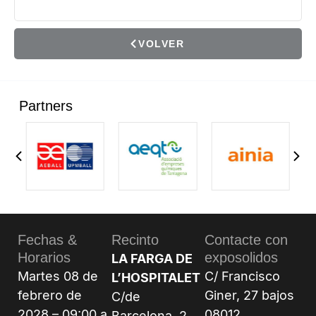
VOLVER
Partners
Fechas &
Recinto
Contacte con
Horarios
exposolidos
LA FARGA DE
Martes 08 de
C/ Francisco
L’HOSPITALET
febrero de
Giner, 27 bajos
C/de
2028 – 09:00 a
08012
Barcelona, 2