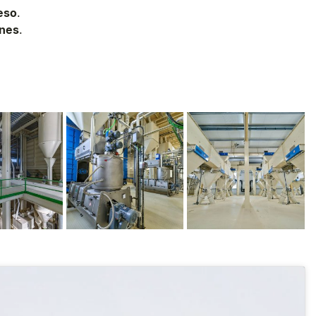
eso
.
ones
.