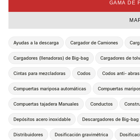
GAMA DE 
MA
Ayudas a la descarga
Cargador de Camiones
Carg
Cargadores (llenadoras) de Big-bag
Cargadores de tol
Cintas para mezcladoras
Codos
Codos anti- abras
Compuertas mariposa automáticas
Compuertas maripo
Compuertas tajadera Manuales
Conductos
Constru
Depósitos acero inoxidable
Descargadores de Big-bag
Distribuidores
Dosificación gravimétrica
Dosificac