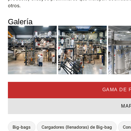
otros.
Galería
GAMA DE 
MA
Big-bags
Cargadores (llenadoras) de Big-bag
Con