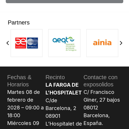
Partners
Fechas &
Recinto
Contacte con
Horarios
exposolidos
LA FARGA DE
Martes 08 de
C/ Francisco
L’HOSPITALET
febrero de
Giner, 27 bajos
C/de
2028 – 09:00 a
08012
Barcelona, 2
18:00
Barcelona,
08901
Miércoles 09
España.
L’Hospitalet de