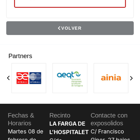
VOLVER
Partners
Fechas &
Recinto
Contacte con
Horarios
exposolidos
LA FARGA DE
Martes 08 de
C/ Francisco
L’HOSPITALET
febrero de
Giner, 27 bajos