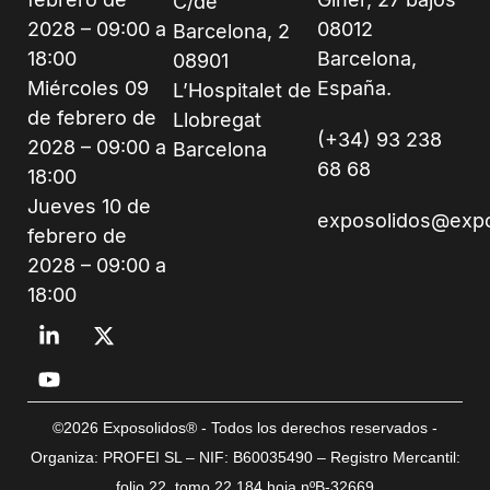
C/de
2028 – 09:00 a
08012
Barcelona, 2
18:00
Barcelona,
08901
Miércoles 09
España.
L’Hospitalet de
de febrero de
Llobregat
(+34) 93 238
2028 – 09:00 a
Barcelona
68 68
18:00
Jueves 10 de
exposolidos@exp
febrero de
2028 – 09:00 a
18:00
©2026 Exposolidos® - Todos los derechos reservados -
Organiza: PROFEI SL – NIF: B60035490 – Registro Mercantil:
folio 22, tomo 22.184 hoja nºB-32669