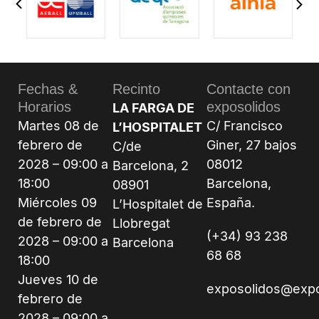
Fechas &
Recinto
Contacte con
Horarios
exposolidos
LA FARGA DE
Martes 08 de
C/ Francisco
L’HOSPITALET
febrero de
Giner, 27 bajos
C/de
2028 – 09:00 a
08012
Barcelona, 2
18:00
Barcelona,
08901
Miércoles 09
España.
L’Hospitalet de
de febrero de
Llobregat
(+34) 93 238
2028 – 09:00 a
Barcelona
68 68
18:00
Jueves 10 de
exposolidos@exp
febrero de
2028 – 09:00 a